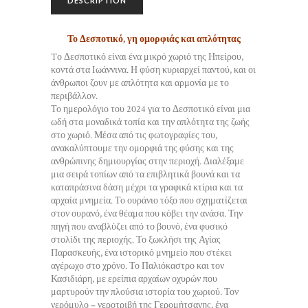
DESCRIPTION
Το Δεσποτικό, γη ομορφιάς και απλότητας
Tο Δεσποτικό είναι ένα μικρό χωριό της Ηπείρου,
κοντά στα Ιωάννινα. Η φύση κυριαρχεί παντού, και οι
άνθρωποι ζουν με απλότητα και αρμονία με το
περιβάλλον.
Το ημερολόγιο του 2024 για το Δεσποτικό είναι μια
ωδή στα μοναδικά τοπία και την απλότητα της ζωής
στο χωριό. Μέσα από τις φωτογραφίες του,
ανακαλύπτουμε την ομορφιά της φύσης και της
ανθρώπινης δημιουργίας στην περιοχή. Διαλέξαμε
μια σειρά τοπίων από τα επιβλητικά βουνά και τα
καταπράσινα δάση μέχρι τα γραφικά κτίρια και τα
αρχαία μνημεία. Το ουράνιο τόξο που σχηματίζεται
στον ουρανό, ένα θέαμα που κόβει την ανάσα. Την
πηγή που αναβλύζει από το βουνό, ένα φυσικό
στολίδι της περιοχής. Το ξωκλήσι της Αγίας
Παρασκευής, ένα ιστορικό μνημείο που στέκει
αγέρωχο στο χρόνο. Το Παλιόκαστρο και τον
Κασιδιάρη, με ερείπια αρχαίων οχυρών που
μαρτυρούν την πλούσια ιστορία του χωριού. Τον
νερόμυλο – νεροτριβή της Γερομήτσανης, ένα