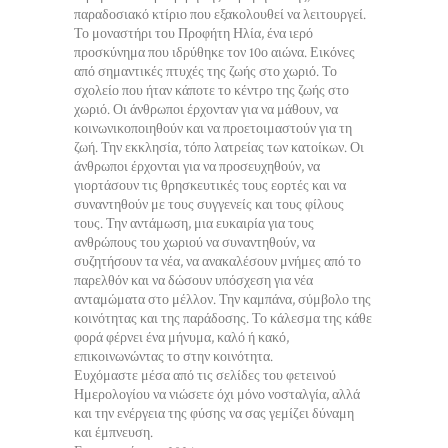
παραδοσιακό κτίριο που εξακολουθεί να λειτουργεί.
Το μοναστήρι του Προφήτη Ηλία, ένα ιερό
προσκύνημα που ιδρύθηκε τον 10ο αιώνα. Εικόνες
από σημαντικές πτυχές της ζωής στο χωριό. Το
σχολείο που ήταν κάποτε το κέντρο της ζωής στο
χωριό. Οι άνθρωποι έρχονταν για να μάθουν, να
κοινωνικοποιηθούν και να προετοιμαστούν για τη
ζωή. Την εκκλησία, τόπο λατρείας των κατοίκων. Οι
άνθρωποι έρχονται για να προσευχηθούν, να
γιορτάσουν τις θρησκευτικές τους εορτές και να
συναντηθούν με τους συγγενείς και τους φίλους
τους. Την αντάμωση, μια ευκαιρία για τους
ανθρώπους του χωριού να συναντηθούν, να
συζητήσουν τα νέα, να ανακαλέσουν μνήμες από το
παρελθόν και να δώσουν υπόσχεση για νέα
ανταμώματα στο μέλλον. Την καμπάνα, σύμβολο της
κοινότητας και της παράδοσης. Το κάλεσμα της κάθε
φορά φέρνει ένα μήνυμα, καλό ή κακό,
επικοινωνώντας το στην κοινότητα.
Ευχόμαστε μέσα από τις σελίδες του φετεινού
Ημερολογίου να νιώσετε όχι μόνο νοσταλγία, αλλά
και την ενέργεια της φύσης να σας γεμίζει δύναμη
και έμπνευση.