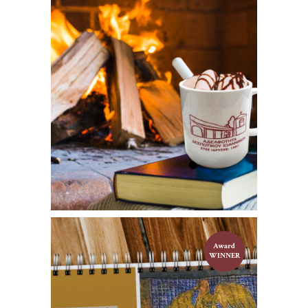
2023
mug
Κεραμικές κούπες με λογότυπο
€
0
Award
WINNER