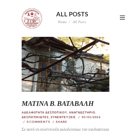
ALL POSTS
Home
All Posts
ΜΑΤΙΝΑ Β. ΒΑΤΑΒΑΛΗ
ΑΔΕΛΦΟΤΗΤΑ ΔΕΣΠΟΤΙΚΟΥ
,
ΑΝΑΓΝΩΣΤΗΡΙΟ
,
ΔΕΣΠΟΤΙΚΙΩΤΕΣ
,
ΣΥΝΕΝΤΕΥΞΕΙΣ
05/01/2026
0
COMMENTS
SHARE
Σε αυτή τη συνέντευξη φιλοξενούμε την σχεδιάστρια